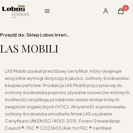
Produk
Menu
Zaloguj się
Koszy
Przejdź do:
Sklep Lobos Interiors
LAS MOBILI
LAS Mobili uzyskał prestiżowy certyfikat, który obejmuje
wszystkie wymogi dotyczące jakości, ochrony środowiska i
bezpieczeństwa. Produkcja LAS Mobili przyczynia się do
ochrony środowiska poprzez używanie surowców wtórnych,
możliwość recyklingu produktów i niskie emisje lotnych
związków organicznych (VOC). Aktywność w promowaniu
ochrony środowiska umożliwiła firmie LAS uzyskanie
Certyfikatu UNI EN ISO 14001:2015; Forest Stewardship
Council ®, FSC ® CO23603 (Ask for FSC ® certified