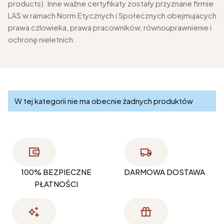
products). Inne ważne certyfikaty zostały przyznane firmie
LAS w ramach Norm Etycznych i Społecznych obejmujacych
prawa czlowieka, prawa pracowników, równouprawnienie i
ochronę nieletnich.
Lista produktów
W tej kategorii nie ma obecnie żadnych produktów
100% BEZPIECZNE
DARMOWA DOSTAWA
PŁATNOŚCI