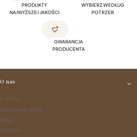
PRODUKTY
WYBIERZ WEDŁUG
NAJWYŻSZEJ JAKOŚCI
POTRZEB
GWARANCJA
PRODUCENTA
Linki w stopce
O nas
O firmie
Dla biznesu (B2B)
Blog
Kontakt