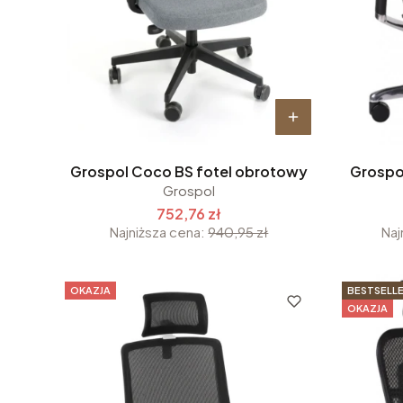
Grospol Coco BS fotel obrotowy
Grospol
Grospol
752,76 zł
Najniższa cena:
940,95 zł
Naj
OKAZJA
BESTSELL
OKAZJA