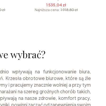
1 535,04 zł
0 zł
Najniższa cena:
1 918,80 zł
ej strony z produktami
owe wybrać?
nio wpływają na funkcjonowanie biura,
. Krzesła obrotowe biurowe, które są źle
my i pracujemy znacznie wolniej a przy tym
rażani na szereg groźnych chorób takich,
pływają na nasze zdrowie, komfort pracy,
niki, powinni zacząć od zapewnienia swoim