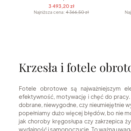
3 493,20 zł
Najniższa cena:
4 366,50 zł
Na
Krzesła i fotele obro
Fotele obrotowe są najważniejszym el
efektywność, motywację i chęć do pracy.
dobrane, niewygodne, czy nieumiejętnie wy
popełniamy dużo więcej błędów, bo nie m
jak choroby kręgosłupa czy zakrzepica ż
wydajność i samopoczucie. To ważna uwaga