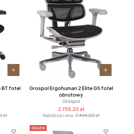
 BT fotel
Grospol Ergohuman 2 Elite GS fotel
obrotowy
Grospol
2 755,20 zł
0 zł
Najniższa cena:
3 444,00 zł
OKAZJA