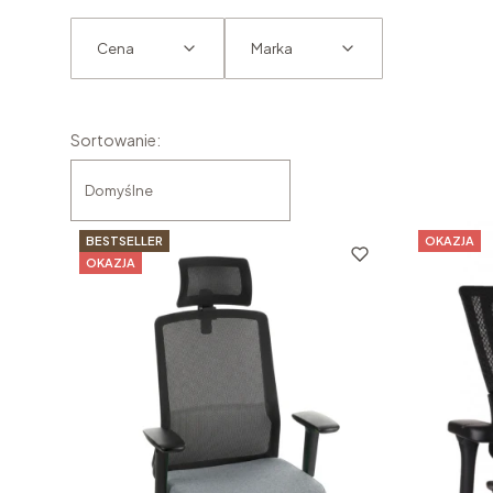
Cena
Marka
Koniec filtrów
Lista produktów
Sortowanie:
Domyślne
BESTSELLER
OKAZJA
OKAZJA