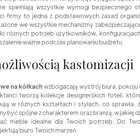
re spełniają wszystkie wymogi bezpiecznego s
ci firmy to jedna z podstawowych zasad organiza
żone we wszystkie mechanizmy zabezpieczające 
 różnych potrzeb użytkowników, konfiguracjach,
t szalenie ważne podczas planowaniu budżetu.
możliwością kastomizacji
owe na kółkach
wzbogacają wystrój biura, pokoju
ktanci tworzą kolekcje designerskich foteli, kt
ują w różnych kształtach i stylach, co sprawia,
y być spójne z charakterem oraz branżą, w jakiej d
ć meble idealne dla Twoich potrzeb. Do Twoj
ektują biuro Twoich marzeń.