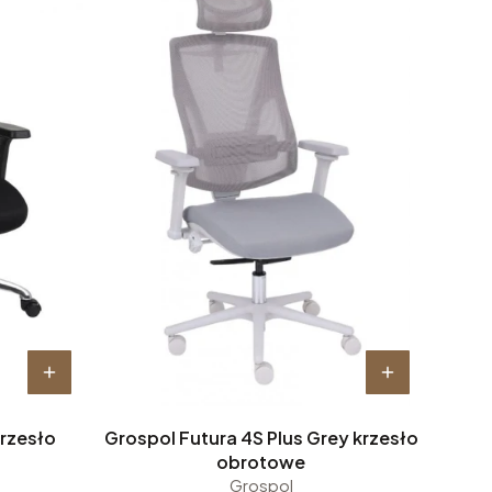
krzesło
Grospol Futura 4S Plus Grey krzesło
obrotowe
Grospol