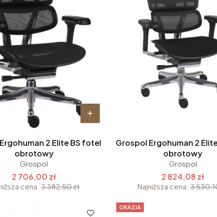
Ergohuman 2 Elite BS fotel
Grospol Ergohuman 2 Elite
obrotowy
obrotowy
Grospol
Grospol
2 706,00 zł
2 824,08 zł
niższa cena:
3 382,50 zł
Najniższa cena:
3 530,1
OKAZJA