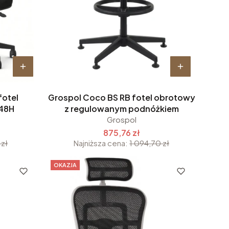
fotel
Grospol Coco BS RB fotel obrotowy
48H
z regulowanym podnóżkiem
Grospol
875,76 zł
 zł
Najniższa cena:
1 094,70 zł
OKAZJA