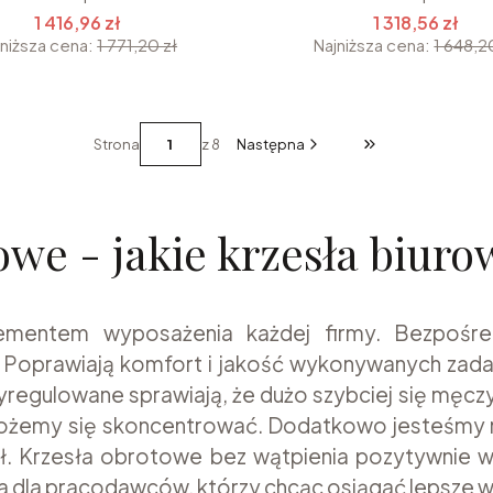
1 416,96 zł
1 318,56 zł
jniższa cena:
1 771,20 zł
Najniższa cena:
1 648,2
Strona
z 8
Następna
Przejdź do ostatni
towe - jakie krzesła biur
ementem wyposażenia każdej firmy. Bezpośred
 Poprawiają komfort i jakość wykonywanych zadań
regulowane sprawiają, że dużo szybciej się męczy
ożemy się skoncentrować. Dodatkowo jesteśmy na
ył. Krzesła obrotowe bez wątpienia pozytywnie w
 dla pracodawców, którzy chcąc osiągać lepsze wy