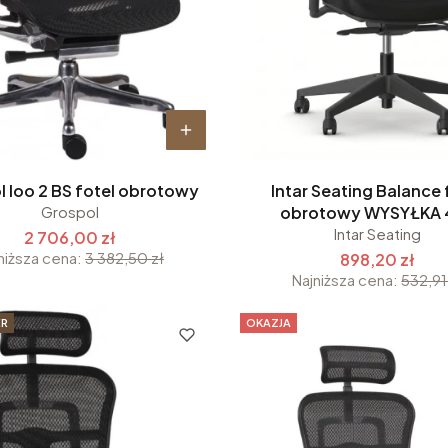
 Ioo 2 BS fotel obrotowy
Intar Seating Balance 
Grospol
obrotowy WYSYŁKA 
Intar Seating
2 706,00 zł
niższa cena:
3 382,50 zł
898,20 zł
Najniższa cena:
532,91
ER
OKAZJA