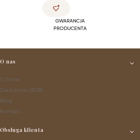
GWARANCJA
PRODUCENTA
Linki w stopce
O nas
O firmie
Dla biznesu (B2B)
Blog
Kontakt
Obsługa klienta