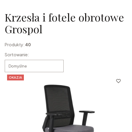
Koniec filtrów
Krzesła i fotele obrotowe
Grospol
Produkty:
40
Lista produktów
Sortowanie:
Domyślne
OKAZJA