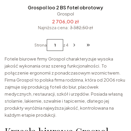
Grospol Ioo 2 BS fotel obrotowy
Grospol
2 706,00 zł
Najniższa cena:
3 382,50 zł
Strona
z 4
Przejdź do ostatniej st
Fotele biurowe firmy Grospol charakteryzuje wysoka
jakość wykonania oraz szereg funkcjonalności. To
połączenie ergonomii z ponadczasowym wzornictwem.
Firma Grospol to polska firma rodzinna, która od 2006 roku
zajmuje się produkcją foteli do biur, placówek
medycznych, restauracji, szkół i urzędów. Posiada własną
stolarnie, lakiernie, szwalnie i tapicernie, dlatego jej
produkty wyróżnia najwyższa jakość, kontrolowana na
każdym etapie produkcji.