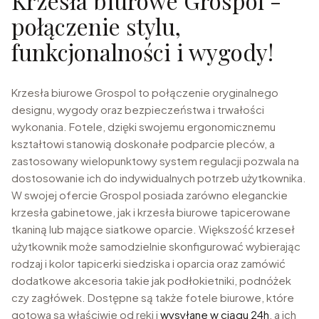
Krzesła biurowe Grospol -
połączenie stylu,
funkcjonalności i wygody!
Krzesła biurowe Grospol to połączenie oryginalnego
designu, wygody oraz bezpieczeństwa i trwałości
wykonania. Fotele, dzięki swojemu ergonomicznemu
kształtowi stanowią doskonałe podparcie pleców, a
zastosowany wielopunktowy system regulacji pozwala na
dostosowanie ich do indywidualnych potrzeb użytkownika.
W swojej ofercie Grospol posiada zarówno eleganckie
krzesła gabinetowe, jak i krzesła biurowe tapicerowane
tkaniną lub mające siatkowe oparcie. Większość krzeseł
użytkownik może samodzielnie skonfigurować wybierając
rodzaj i kolor tapicerki siedziska i oparcia oraz zamówić
dodatkowe akcesoria takie jak podłokietniki, podnóżek
czy zagłówek. Dostępne są także fotele biurowe, które
gotowa są właściwie od ręki i
wysyłane w ciągu 24h
, a ich