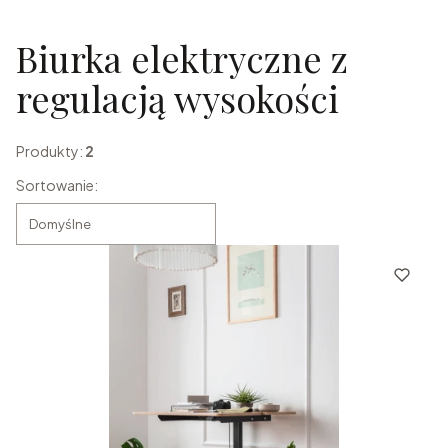
Koniec filtrów
Biurka elektryczne z
regulacją wysokości
Produkty:
2
Lista produktów
Sortowanie:
Domyślne