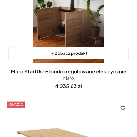
Zobacz produkt
Maro StartUs-E biurko regulowane elektrycznie
Maro
Cena
4 035,63 zł
OKAZJA