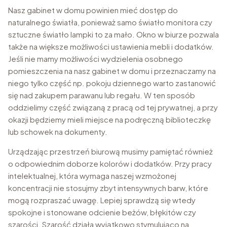
Nasz gabinet w domu powinien mieć dostęp do
naturalnego światła, ponieważ samo światło monitora czy
sztuczne światło lampki to za mało. Okno w biurze pozwala
także na większe możliwości ustawienia mebli i dodatków.
Jeśli nie mamy możliwości wydzielenia osobnego
pomieszczenia na nasz gabinet w domu i przeznaczamy na
niego tylko część np. pokoju dziennego warto zastanowić
się nad zakupem parawanu lub regału. W ten sposób
oddzielimy część związaną z pracą od tej prywatnej, a przy
okazji będziemy mieli miejsce na podręczną biblioteczkę
lub schowek na dokumenty.
Urządzając przestrzeń biurową musimy pamiętać również
o odpowiednim doborze kolorów i dodatków. Przy pracy
intelektualnej, która wymaga naszej wzmożonej
koncentracji nie stosujmy zbyt intensywnych barw, które
mogą rozpraszać uwagę. Lepiej sprawdzą się wtedy
spokojne i stonowane odcienie beżów, błękitów czy
szarości. Szarość działa wyjątkowo stymulująco na