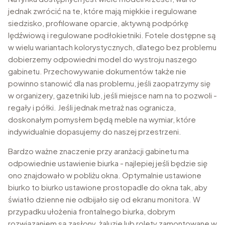
jednak zwrócić na te, które mają miękkie i regulowane
siedzisko, profilowane oparcie, aktywną podpórkę
lędźwiową i regulowane podłokietniki. Fotele dostępne są
w wielu wariantach kolorystycznych, dlatego bez problemu
dobierzemy odpowiedni model do wystroju naszego
gabinetu. Przechowywanie dokumentów także nie
powinno stanowić dla nas problemu, jeśli zaopatrzymy się
w organizery, gazetniki lub, jeśli miejsce nam na to pozwoli -
regały i półki. Jeśli jednak metraż nas ogranicza,
doskonałym pomysłem będą meble na wymiar, które
indywidualnie dopasujemy do naszej przestrzeni.
Bardzo ważne znaczenie przy aranżacji gabinetu ma
odpowiednie ustawienie biurka - najlepiej jeśli będzie się
ono znajdowało w pobliżu okna. Optymalnie ustawione
biurko to biurko ustawione prostopadle do okna tak, aby
światło dzienne nie odbijało się od ekranu monitora. W
przypadku ułożenia frontalnego biurka, dobrym
rozwiązaniem są zasłony, żaluzje lub rolety zamontowane w