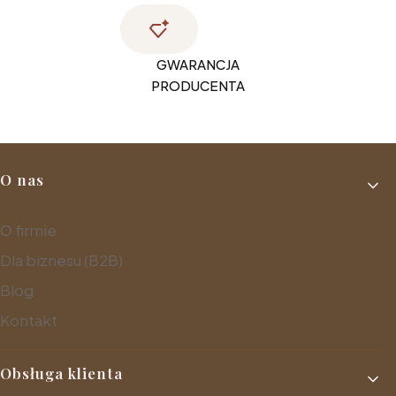
GWARANCJA
PRODUCENTA
Linki w stopce
O nas
O firmie
Dla biznesu (B2B)
Blog
Kontakt
Obsługa klienta