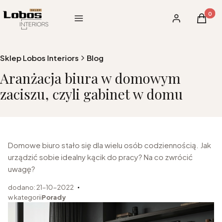
Produk
Menu
Zaloguj się
Koszy
Sklep Lobos Interiors
Blog
Aranżacja biura w domowym
zaciszu, czyli gabinet w domu
Domowe biuro stało się dla wielu osób codziennością. Jak
urządzić sobie idealny kącik do pracy? Na co zwrócić
uwagę?
dodano: 21-10-2022
w kategorii
Porady