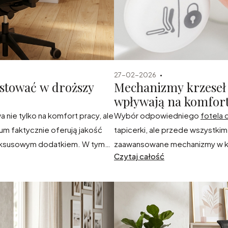
27-02-2026
stować w droższy
Mechanizmy krzeseł 
wpływają na komfor
nie tylko na komfort pracy, ale
Wybór odpowiedniego
fotela 
ium faktycznie oferują jakość
tapicerki, ale przede wszystkim
 luksusowym dodatkiem. W tym
zaawansowane mechanizmy w kr
Czytaj całość
o inwestycja w zdrowie oraz
godzinach pracy poczujesz ulgę,
fortem przez długi czas.
nowoczesna technologia wspier
zakupów.