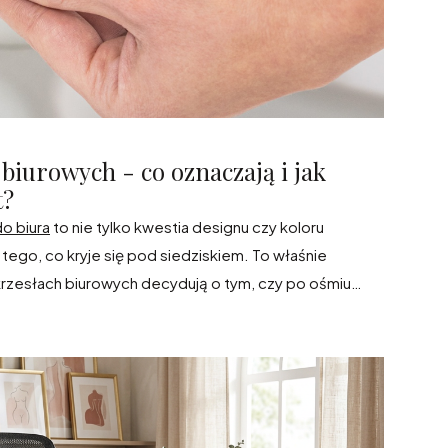
biurowych - co oznaczają i jak
t?
do biura
to nie tylko kwestia designu czy koloru
 tego, co kryje się pod siedziskiem. To właśnie
zesłach biurowych decydują o tym, czy po ośmiu
 czy ból kręgosłupa. W tym artykule wyjaśnimy, jak
a Twoje ciało i na co zwrócić uwagę podczas