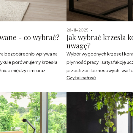
28-11-2025
rowane - co wybrać?
Jak wybrać krzesła 
uwagę?
óra bezpośrednio wpływa na
Wybór wygodnych krzeseł konf
tykule porównujemy krzesła
płynność pracy i satysfakcję u
żnice między nimi oraz
przestrzeni biznesowych, warto
Czytaj całość
óżnych stanowiskach i
ergonomią, trwałością i możliwo
element wyposażenia, który rea
czy planujesz krótkie spotkani
wyposażenie sali konferencyjnej