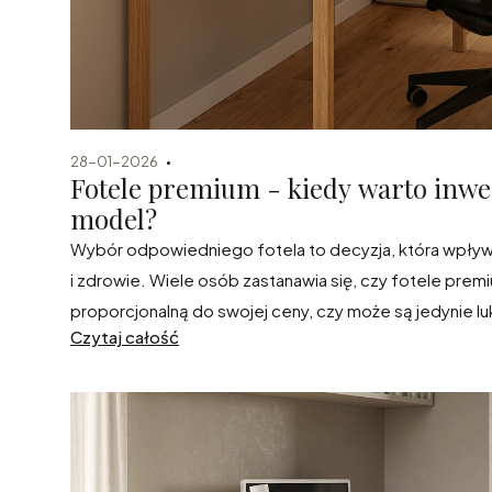
28-01-2026
Fotele premium - kiedy warto inwe
model?
Wybór odpowiedniego fotela to decyzja, która wpływa 
i zdrowie. Wiele osób zastanawia się, czy fotele prem
proporcjonalną do swojej ceny, czy może są jedynie
Czytaj całość
artykule przyjrzymy się, dlaczego drogi
fotel biurowy
t
kiedy warto kupić fotel premium, aby cieszyć się kom