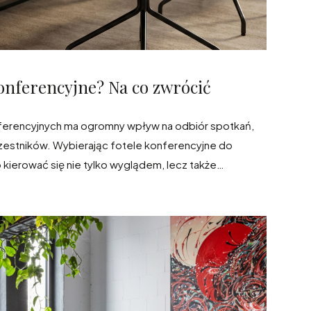
konferencyjne? Na co zwrócić
erencyjnych ma ogromny wpływ na odbiór spotkań,
czestników. Wybierając fotele konferencyjne do
 kierować się nie tylko wyglądem, lecz także
ścią dopasowania ich do różnych aranżacji. To
lnie wpływa na jakość wydarzeń. Niezależnie od tego,
e, czy całodniowe szkolenie, odpowiednie
 jest priorytetem.