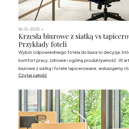
18-12-2025
Krzesła biurowe z siatką vs tapice
Przykłady foteli
Wybór odpowiedniego fotela do biura to decyzja, kt
komfort pracy, zdrowie i ogólną produktywność. W ar
biurowe z siatką i fotele tapicerowane, wskazujemy ró
Czytaj całość
podpowiadamy, jaki fotel sprawdzi się najlepiej przy r
intensywności pracy.