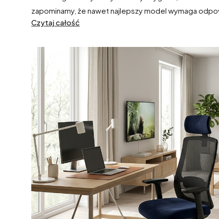
zapominamy, że nawet najlepszy model wymaga odpowie
Czytaj całość
przez lata. W tym artykule podpowiemy Ci, j
ak dbać o
zachowało swój wygląd, funkcjonalność oraz zapewniał