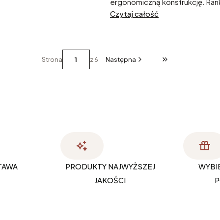
wnić optymalny komfort
ergonomiczną konstrukcję. Ran
Czytaj całość
dostępne w naszym sklepie: Pro
Grospol Ergohuman 2 Elite oraz 
Strona
z 6
Następna
Przejdź do ostatni
TAWA
PRODUKTY NAJWYŻSZEJ
WYBI
JAKOŚCI
P