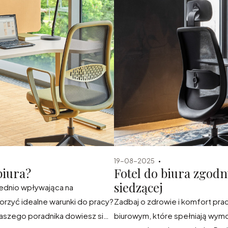
19-08-2025
biura?
Fotel do biura zgod
siedzącej
rednio wpływająca na
rzyć idealne warunki do pracy?
Zadbaj o zdrowie i komfort prac
aszego poradnika dowiesz się,
biurowym, które spełniają wymo