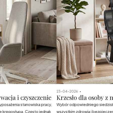
23-04-2026
wacja i czyszczenie
Krzesło dla osoby z
yposażenia stanowiska pracy,
Wybór odpowiedniego siedziska 
ie kręgosłupa. Często jednak
wszystkim zdrowia i bezpiecze