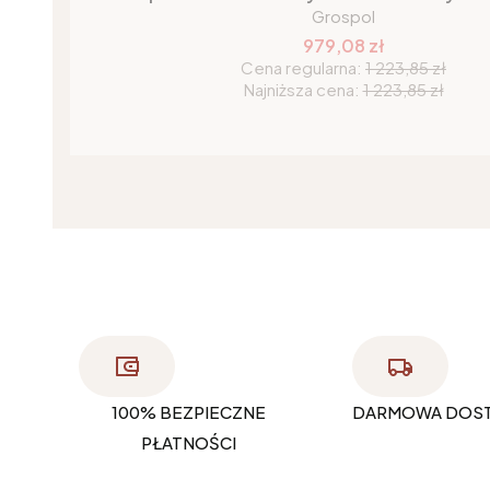
Grospol
979,08 zł
Cena regularna:
1 223,85 zł
Najniższa cena:
1 223,85 zł
100% BEZPIECZNE
DARMOWA DOS
PŁATNOŚCI