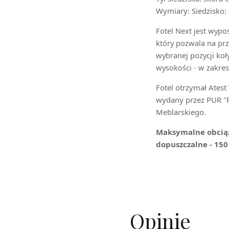
Wymiary: Siedzisko: 
Fotel Next jest wyp
który pozwala na prz
wybranej pozycji koł
wysokości - w zakre
Fotel otrzymał Ates
wydany przez PUR "
Meblarskiego.
Maksymalne obciąże
dopuszczalne - 15
Opinie