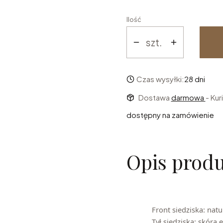
Ilość
szt.
Czas wysyłki:
28 dni
Dostawa
darmowa
- Kur
dostępny na zamówienie
Opis prod
Front siedziska: nat
Tył siedziska: skóra 