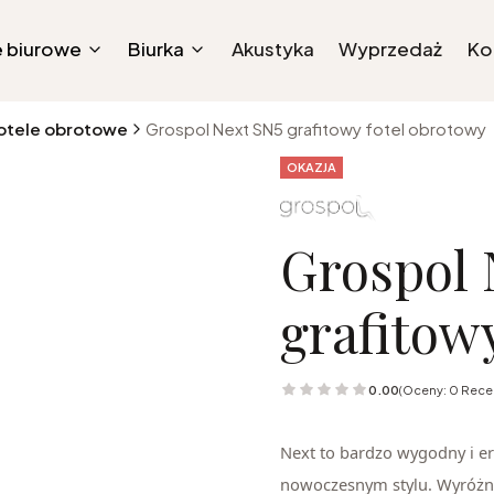
e biurowe
Biurka
Akustyka
Wyprzedaż
Ko
otele obrotowe
Grospol Next SN5 grafitowy fotel obrotowy
Tagi produktu
OKAZJA
Grospol 
grafitow
0.00
(Oceny: 0 Recen
Next to bardzo wygodny i e
nowoczesnym stylu. Wyróżnia 