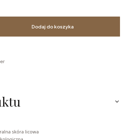
Dodaj do koszyka
ier
uktu
uralna skóra licowa
ekologiczna