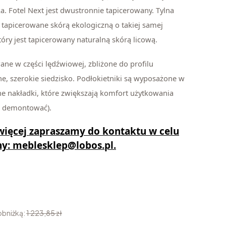
a. Fotel Next jest dwustronnie tapicerowany. Tylna
st tapicerowane skórą ekologiczną o takiej samej
który jest tapicerowany naturalną skórą licową.
wane w części lędźwiowej, zbliżone do profilu
, szerokie siedzisko. Podłokietniki są wyposażone w
e nakładki, które zwiększają komfort użytkowania
i demontować).
 więcej
zapraszamy do kontaktu w celu
ny:
meblesklep@lobos.pl
.
obniżką:
1 223,85 zł