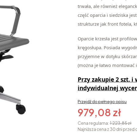
trwała, ale również eleganck
część oparcia i siedziska je
strukturze jak front fotela, 
Oparcie krzesła jest profilo
kręgosłupa. Posiada wygodne
przyjemne w dotyku skórzan
(można je łatwo montować 
Przy zakupie
2 szt. i
indywidualnej wyce
Przejdź do pełnego opisu
979,08 zł
Cena regularna:
1 223,85 zł
Najniższa cena z 30 dni przed 