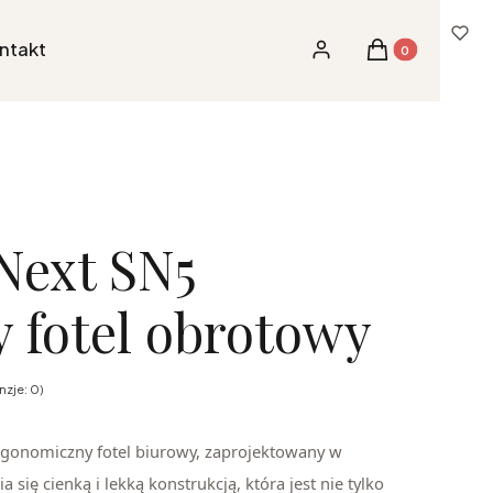
ntakt
Produkty w kosz
Zaloguj się
Koszyk
Next SN5
y fotel obrotowy
zje: 0)
rgonomiczny fotel biurowy, zaprojektowany w
się cienką i lekką konstrukcją, która jest nie tylko