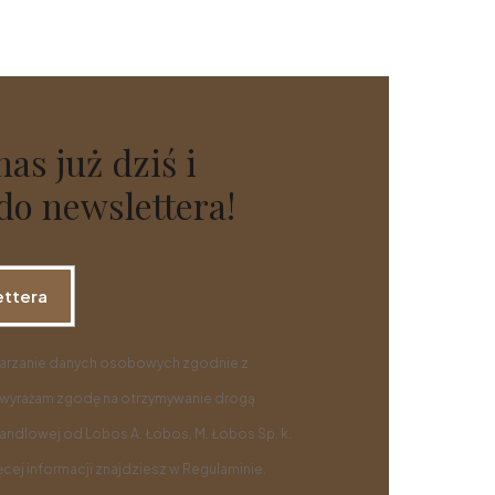
as już dziś i
 do newslettera!
ettera
arzanie danych osobowych zgodnie z
 wyrażam zgodę na otrzymywanie drogą
handlowej od Lobos A. Łobos, M. Łobos Sp. k.
ęcej informacji znajdziesz w Regulaminie.