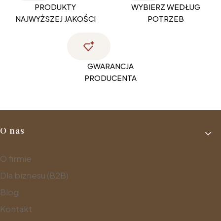
PRODUKTY
WYBIERZ WEDŁUG
NAJWYŻSZEJ JAKOŚCI
POTRZEB
GWARANCJA
PRODUCENTA
Linki w stopce
O nas
O firmie
Dla biznesu (B2B)
Blog
Kontakt