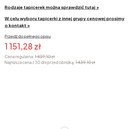
Rodzaje tapicerek można sprawdzić tutaj >
W celu wyboru tapicerki z innej grupy cenowej prosimy
o kontakt >
Przejdź do pełnego opisu
1 151,28 zł
Cena regularna:
1 439,10 zł
Najniższa cena z 30 dni przed obniżką:
1 439,10 zł
Warianty produktu
Poszczególne warianty mogą różnić się ceną
Kolor tapicerki
*
Pokaż wszystkie kolory
Mechanizm
*