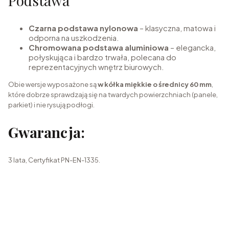
Podstawa
Czarna podstawa nylonowa
– klasyczna, matowa i
odporna na uszkodzenia.
Chromowana podstawa aluminiowa
– elegancka,
połyskująca i bardzo trwała, polecana do
reprezentacyjnych wnętrz biurowych.
Obie wersje wyposażone są
w kółka miękkie o średnicy 60 mm
,
które dobrze sprawdzają się na twardych powierzchniach (panele,
parkiet) i nie rysują podłogi.
Gwarancja:
3 lata, Certyfikat PN-EN-1335.