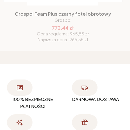
Grospol Team Plus czarny fotel obrotowy
Grospol
772,44 zł
Cena regularna:
965,55 zł
Najniższa cena:
965,55 zł
100% BEZPIECZNE
DARMOWA DOSTAWA
PŁATNOŚCI