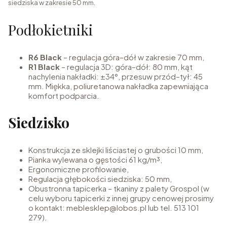
siedziska w zakresie 50 mm.
Podłokietniki
R6 Black
– regulacja góra–dół w zakresie 70 mm,
R1 Black
– regulacja 3D: góra–dół: 80 mm, kąt
nachylenia nakładki: ±34°, przesuw przód–tył: 45
mm. Miękka, poliuretanowa nakładka zapewniająca
komfort podparcia.
Siedzisko
Konstrukcja ze sklejki liściastej o grubości 10 mm,
Pianka wylewana o gęstości 61 kg/m³,
Ergonomiczne profilowanie,
Regulacja głębokości siedziska: 50 mm,
Obustronna tapicerka – tkaniny z palety Grospol (w
celu wyboru tapicerki z innej grupy cenowej prosimy
o kontakt: meblesklep@lobos.pl lub tel. 513 101
279).