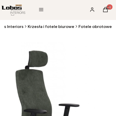
Produk
Menu
Zaloguj się
Koszy
bos Interiors
Krzesła i fotele biurowe
Fotele obrotowe